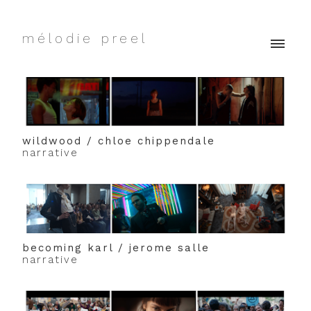
mélodie preel
wildwood / chloe chippendale
narrative
becoming karl / jerome salle
narrative